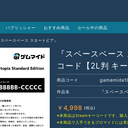
パブリッシャー
おすすめ商品
セール中の商品
『スペースベース スタートピア』
『スペースベース 
コード【2L判 キ
gamemide1
商品コード
『スペースベ
作品名
￥
4,998
※本商品はSteamキーコードです。
※本商品で入手できるブロマイドには券