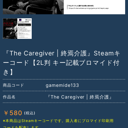
『The Caregiver | 終焉介護』Steamキ
ーコード【2L判 キー記載ブロマイド付
き】
gamemide133
商品コード
『The Caregiver | 終焉介護』
作品名
￥
580
※本商品はSteamキーコードです。購入者にブロマイド印刷用
コードを配布します。