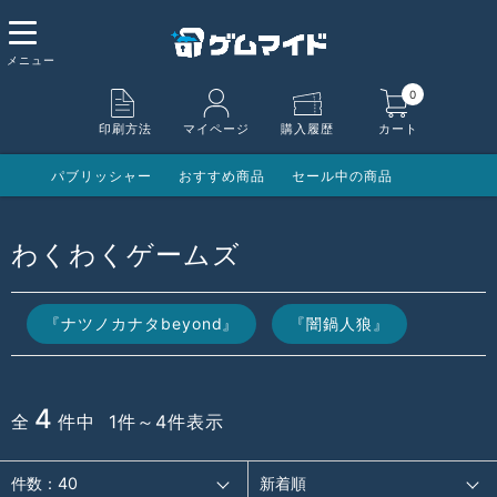
0
印刷方法
マイページ
購入履歴
カート
パブリッシャー
おすすめ商品
セール中の商品
わくわくゲームズ
『ナツノカナタbeyond』
『闇鍋人狼』
4
全
件中 1件～4件表示