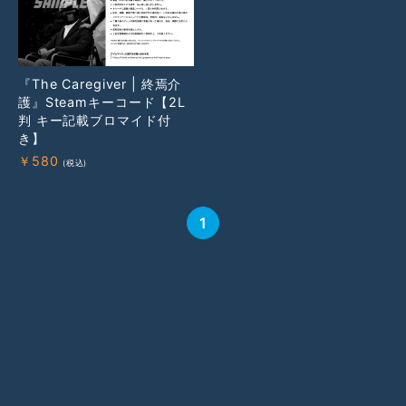
『The Caregiver | 終焉介
護』Steamキーコード【2L
判 キー記載ブロマイド付
き】
￥
580
1