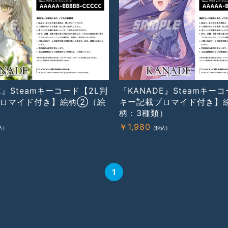
E』Steamキーコード【2L判
『KANADE』Steamキー
ブロマイド付き】絵柄②（絵
キー記載ブロマイド付き】
）
柄：3種類）
￥
1,980
1