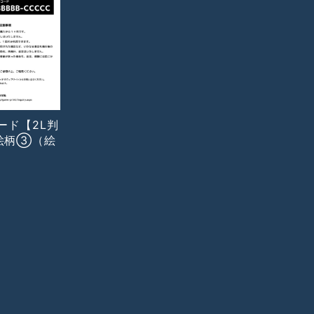
コード【2L判
絵柄③（絵