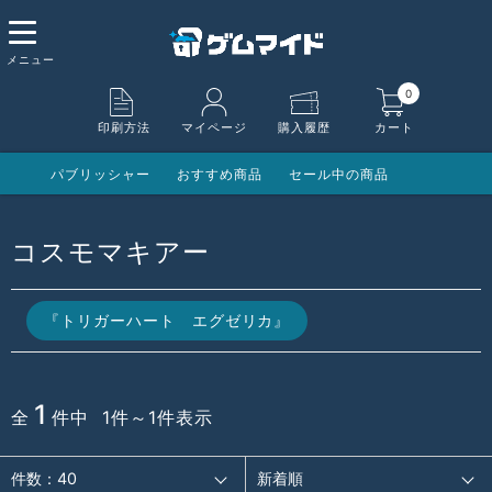
0
印刷方法
マイページ
購入履歴
カート
パブリッシャー
おすすめ商品
セール中の商品
コスモマキアー
『トリガーハート エグゼリカ』
1
全
件中 1件～1件表示