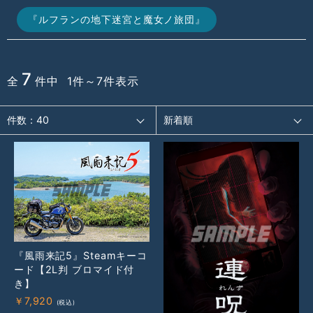
『ルフランの地下迷宮と魔女ノ旅団』
7
全
件中 1件～7件表示
『風雨来記5』Steamキーコ
ード【2L判 ブロマイド付
き】
￥
7,920