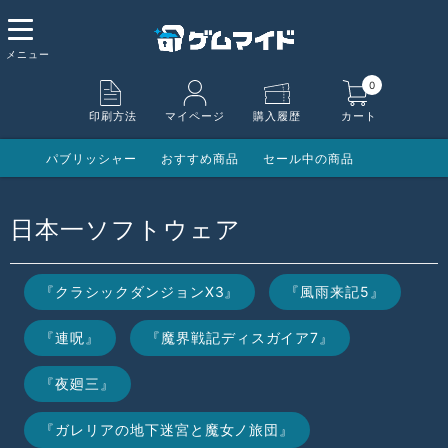
0
印刷方法
マイページ
購入履歴
カート
パブリッシャー
おすすめ商品
セール中の商品
日本一ソフトウェア
『クラシックダンジョンX3』
『風雨来記5』
『連呪』
『魔界戦記ディスガイア7』
『夜廻三』
『ガレリアの地下迷宮と魔女ノ旅団』