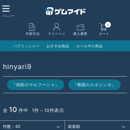
0
印刷方法
マイページ
購入履歴
カート
パブリッシャー
おすすめ商品
セール中の商品
hinyari9
『溶鉄のマルフーシャ』
『救国のスネジンカ』
10
全
件中 1件～10件表示