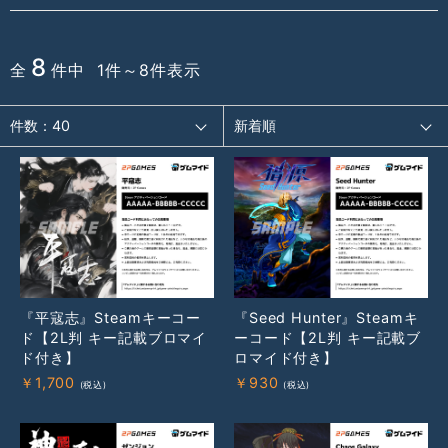
8
全
件中 1件～8件表示
『平寇志』Steamキーコー
『Seed Hunter』Steamキ
ド【2L判 キー記載ブロマイ
ーコード【2L判 キー記載ブ
ド付き】
ロマイド付き】
￥
1,700
￥
930