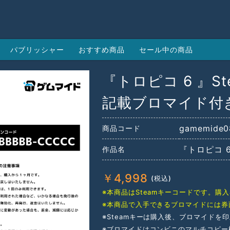
パブリッシャー
おすすめ商品
セール中の商品
『トロピコ 6 』S
記載ブロマイド付
gamemide0
商品コード
『トロピコ 6
作品名
￥
4,998
※本商品はSteamキーコードです。
※本商品で入手できるブロマイドには券
※Steamキーは購入後、ブロマイドを
※ブロマイドはコンビニのマルチコピー