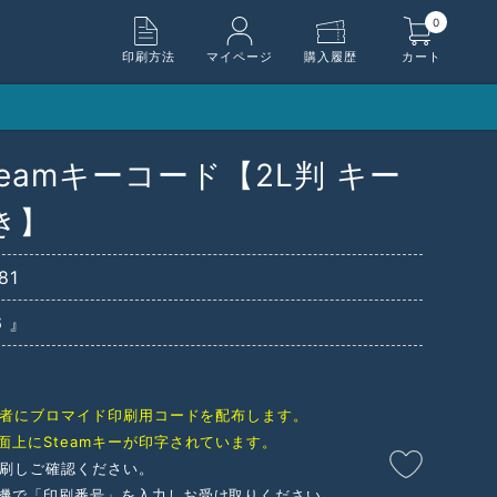
0
印刷方法
マイページ
購入履歴
カート
teamキーコード【2L判 キー
き】
81
 』
購入者にブロマイド印刷用コードを配布します。
面上にSteamキーが印字されています。
印刷しご確認ください。
機で「印刷番号」を入力しお受け取りください。