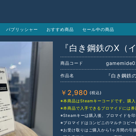
パブリッシャー
おすすめ商品
セール中の商品
『白き鋼鉄のX（イ
gamemide0
商品コード
『白き鋼鉄の
作品名
￥
2,980
※本商品はSteamキーコードです。
※本商品で入手できるブロマイドには券
※Steamキーは購入後、ブロマイドを
※ブロマイドはコンビニのマルチコピー
※お受け取りはご購入から1ヶ月間の引