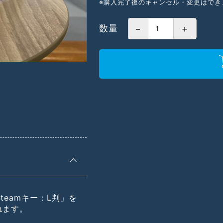
※購入完了後のキャンセル・変更はでき
数量
−
＋
teamキー：L判」を
れます。