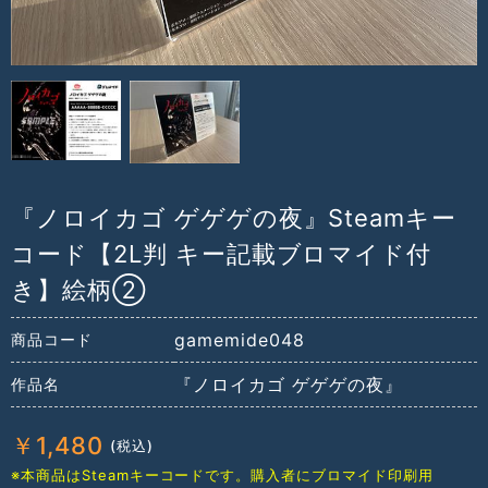
『ノロイカゴ ゲゲゲの夜』Steamキー
コード【2L判 キー記載ブロマイド付
き】絵柄②
gamemide048
商品コード
『ノロイカゴ ゲゲゲの夜』
作品名
￥
1,480
※本商品はSteamキーコードです。購入者にブロマイド印刷用