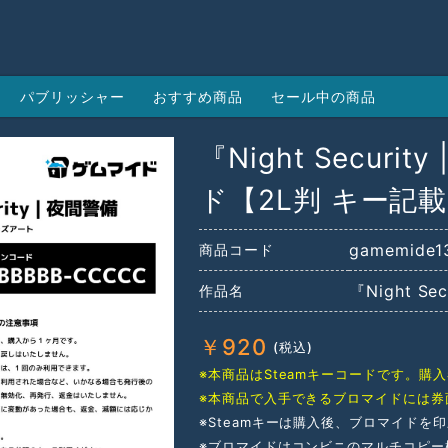
パブリッシャー
おすすめ商品
セール中の商品
『Night Securi
ド【2L判 キー記
gamemide1
商品コード
『Night Se
作品名
￥
920
※本商品はSteamキーコードです。
※本商品で入手できるブロマイドには券
※Steamキーは購入後、ブロマイドを
※ブロマイドはコンビニのマルチコピー