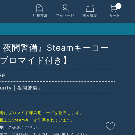
0
印刷方法
マイページ
購入履歴
カート
ty | 夜間警備』Steamキーコー
載ブロマイド付き】
39
curity | 夜間警備』
購入者にブロマイド印刷用コードを配布します。
面上にSteamキーが印字されています。
印刷しご確認ください。
機で「印刷番号」を入力しお受け取りください。