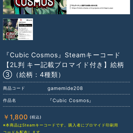
『Cubic Cosmos』Steamキーコード
【2L判 キー記載ブロマイド付き】絵柄
③（絵柄：4種類）
gamemide208
商品コード
『Cubic Cosmos』
作品名
￥
1,800
※本商品はSteamキーコードです。購入者にブロマイド印刷用
コードを配布します。